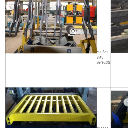
ขอเกี่ยว
กลับ
อัตโนมัติ