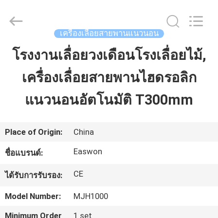
-
2026
Linyi
Ruixiang
Import
เครื่องเลื่อยสายพานแนวนอน
&
Export
Co.,
โรงงานเลื่อยวงเดือนโรงเลื่อยไม้,
บ้าน
Ltd..
All
Rights
Reserved.
เครื่องเลื่อยสายพานไฮดรอลิก
สินค้า
แนวนอนอัตโนมัติ T300mm
เกี่ยว
Place of Origin:
China
กับ
Easwon
ชื่อแบรนด์:
เรา
CE
ได้รับการรับรอง:
Model Number:
MJH1000
ทัวร์
Minimum Order
1 set