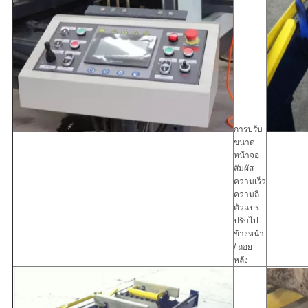
การปรับ
ขนาด
หน้าจอ
สัมผัส
ความเร็ว
ความถี่
ตัวแปร
ปรับไป
ข้างหน้า
/ ถอย
หลัง