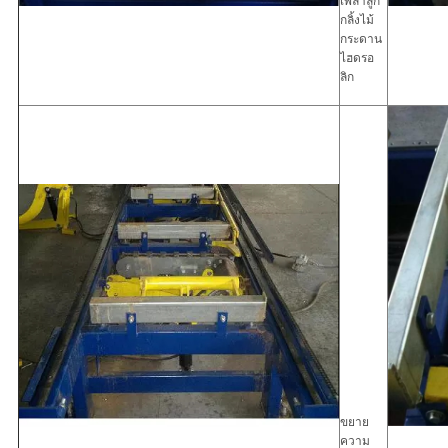
เพลาลูก
กลิ้งไม้
กระดาน
ไฮดรอ
ลิก
ขยาย
ความ