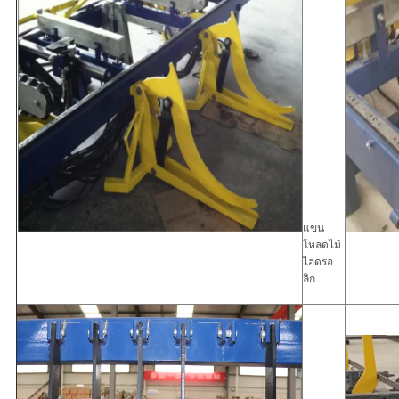
แขน
โหลดไม้
ไฮดรอ
ลิก