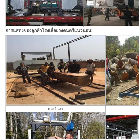
การแสดงของลูกค้าโรงเลื่อยวงดนตรีแนวนอน:
แองโกลา