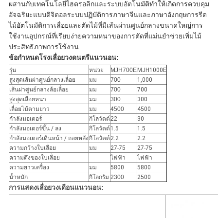
ผสานกับเทคโนโลยีไฮดรอลิกและระบบอัตโนมัติทำให้เกิดการควบคุม
อัจฉริยะแบบดิจิตอลระบบปฏิบัติการภาษาจีนและภาษาอังกฤษการรีด
ไม้อัตโนมัติการเลื่อยและตัดไม้ที่มีเส้นผ่านศูนย์กลางขนาดใหญ่การ
ใช้งานอุปกรณ์ที่เรียบง่ายความหนาของการตัดที่แม่นยำช่วยเพิ่มไม้
ประสิทธิภาพการใช้งาน
ข้อกำหนดโรงเลื่อยวงดนตรีแนวนอน:
รุ่น
หน่วย
MJH700E
MJH1000E
สูงสุดเส้นผ่าศูนย์กลางเลื่อย
มม
700
1,000
เส้นผ่าศูนย์กลางล้อเลื่อย
มม
700
700
สูงสุดเลื่อยหนา
มม
300
300
เลื่อยไม้ตามยาว
มม
4500
4500
กำลังมอเตอร์
กิโลวัตต์
22
30
กำลังมอเตอร์ขึ้น / ลง
กิโลวัตต์
1.5
1.5
กำลังมอเตอร์เดินหน้า / ถอยหลัง
กิโลวัตต์
2.2
2.2
ความกว้างใบเลื่อย
มม
27-75
27-75
ความตึงของใบเลื่อย
ไฟฟ้า
ไฟฟ้า
ความยาวเครื่อง
มม
5800
5800
น้ำหนัก
กิโลกรัม
2300
2500
การแสดงเลื่อยวงเดือนแนวนอน: