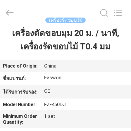
-
2026
Linyi
Ruixiang
Import
เครื่องรัดขอบไม้
&
Export
Co.,
เครื่องตัดขอบมุม 20 ม. / นาที,
บ้าน
Ltd..
All
Rights
Reserved.
เครื่องรัดขอบไม้ T0.4 มม
สินค้า
Place of Origin:
China
เกี่ยว
Easwon
ชื่อแบรนด์:
กับ
CE
ได้รับการรับรอง:
เรา
Model Number:
FZ-450DJ
Minimum Order
1 set
Quantity:
ทัวร์