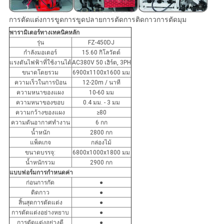
การตัดแต่งการขูดการขูดปลายการตัดการติดกาวการตัดมุม
พารามิเตอร์ทางเทคนิคหลัก
รุ่น
FZ-450DJ
กำลังมอเตอร์
15.60 กิโลวัตต์
แรงดันไฟฟ้าที่ใช้งานได้
AC380V 50 เฮิร์ต, 3PH
ขนาดโดยรวม
6900x1100x1600 มม
ความเร็วในการป้อน
12-20m / นาที
ความหนาของแผง
10-60 มม
ความหนาของขอบ
0.4 มม. - 3 มม
ความกว้างของแผง
≥80
ความดันอากาศทำงาน
6 กก
น้ำหนัก
2800 กก
แพ็คเกจ
กล่องไม้
ขนาดบรรจุ:
6800x1000x1800 มม
น้ำหนักรวม
2900 กก
แบบฟอร์มการกำหนดค่า
ก่อนการกัด
●
ติดกาว
●
สิ้นสุดการตัดแต่ง
●
การตัดแต่งอย่างหยาบ
●
การตัดแต่งอย่างดี
●