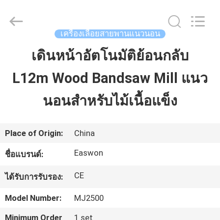
-
2026
Linyi
Ruixiang
Import
เครื่องเลื่อยสายพานแนวนอน
&
Export
Co.,
เดินหน้าอัตโนมัติย้อนกลับ
บ้าน
Ltd..
All
Rights
Reserved.
L12m Wood Bandsaw Mill แนว
สินค้า
นอนสำหรับไม้เนื้อแข็ง
เกี่ยว
Place of Origin:
China
กับ
Easwon
ชื่อแบรนด์:
เรา
CE
ได้รับการรับรอง:
Model Number:
MJ2500
ทัวร์
Minimum Order
1 set