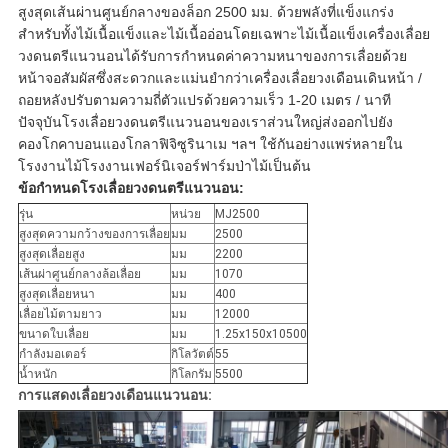
สูงสุดเส้นผ่านศูนย์กลางของล็อก 2500 มม. ด้วยพลังที่แข็งแกร่ง
สำหรับทั้งไม้เนื้อแข็งและไม้เนื้ออ่อนโดยเฉพาะไม้เนื้อแข็งเครื่องเลื่อย
วงดนตรีแนวนอนได้รับการกำหนดค่าความหนาของการเลื่อยด้วย
หน้าจอสัมผัสซึ่งสะดวกและแม่นยำกว่าเครื่องเลื่อยวงเดือนเดินหน้า /
ถอยหลังปรับตามความถี่ตัวแปรด้วยความเร็ว 1-20 เมตร / นาที
ปัจจุบันโรงเลื่อยวงดนตรีแนวนอนของเราส่วนใหญ่ส่งออกไปยัง
คองโกคาบอนแองโกลาฟิจิซูรินาเม ฯลฯ ใช้กันอย่างแพร่หลายใน
โรงงานไม้โรงงานเฟอร์นิเจอร์ฟาร์มป่าไม้เป็นต้น
ข้อกำหนดโรงเลื่อยวงดนตรีแนวนอน:
รุ่น
หน่วย
MJ2500
สูงสุดความกว้างของการเลื่อย
มม
2500
สูงสุดเลื่อยสูง
มม
2200
เส้นผ่าศูนย์กลางล้อเลื่อย
มม
1070
สูงสุดเลื่อยหนา
มม
400
เลื่อยไม้ตามยาว
มม
12000
ขนาดใบเลื่อย
มม
1.25x150x10500
กำลังมอเตอร์
กิโลวัตต์
55
น้ำหนัก
กิโลกรัม
5500
การแสดงเลื่อยวงเดือนแนวนอน: