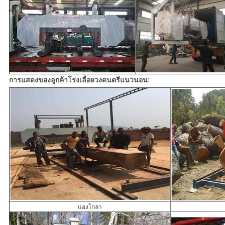
การแสดงของลูกค้าโรงเลื่อยวงดนตรีแนวนอน:
แองโกลา