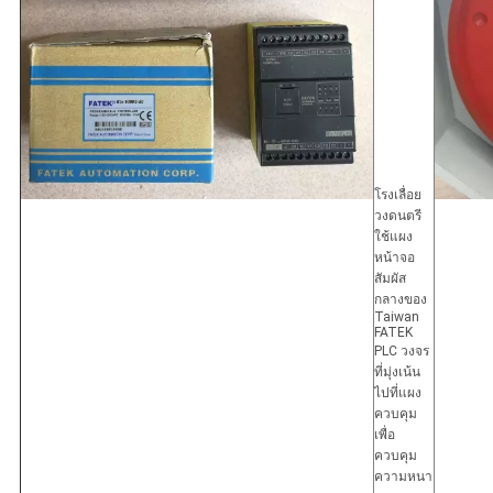
โรงเลื่อย
วงดนตรี
ใช้แผง
หน้าจอ
สัมผัส
กลางของ
Taiwan
FATEK
PLC วงจร
ที่มุ่งเน้น
ไปที่แผง
ควบคุม
เพื่อ
ควบคุม
ความหนา