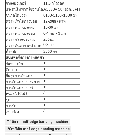
กำลังมอเตอร์
11.5 กิโลวัตต์
แรงดันไฟฟ้าที่ใช้งานได้
AC380V 50 เฮิร์ต, 3PH
ขนาดโดยรวม
6100x1100x1600 มม
ความเร็วในการป้อน
12-20m / นาที
ความหนาของแผง
10-60 มม
ความหนาของขอบ
0.4 มม. - 3 มม
ความกว้างของแผง
≥80มม
0.8mpa
ความดันอากาศทำงาน
น้ำหนัก
2500 กก
แบบฟอร์มการกำหนดค่า
●
ก่อนการกัด
●
ติดกาว
●
สิ้นสุดการตัดแต่ง
●
การตัดแต่งอย่างหยาบ
●
การตัดแต่งอย่างดี
/
หน่วยโปรไฟล์
●
ขูด
●
การขัด
/
เซาะร่อง
T10mm mdf edge banding machine
20m/Min mdf edge banding machine