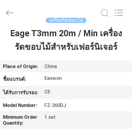
-
2026
Linyi
Ruixiang
Import
เครื่องรัดขอบไม้
&
Export
Co.,
Eage T3mm 20m / Min เครื่อง
บ้าน
Ltd..
All
Rights
Reserved.
รัดขอบไม้สำหรับเฟอร์นิเจอร์
สินค้า
Place of Origin:
China
เกี่ยว
Easwon
ชื่อแบรนด์:
กับ
CE
ได้รับการรับรอง:
เรา
Model Number:
FZ-360DJ
Minimum Order
1 set
Quantity:
ทัวร์