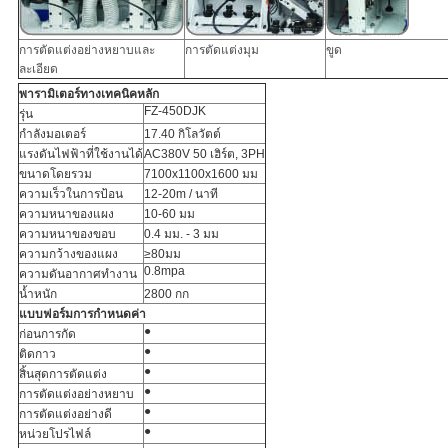
การตัดแต่งอย่างหยาบและ
การตัดแต่งมุม
ขูด
ละเอียด
พารามิเตอร์ทางเทคนิคหลัก
FZ-450DJK
รุ่น
กำลังมอเตอร์
17.40 กิโลวัตต์
แรงดันไฟฟ้าที่ใช้งานได้
AC380V 50 เฮิร์ต, 3PH
ขนาดโดยรวม
7100x1100x1600 มม
ความเร็วในการป้อน
12-20m / นาที
ความหนาของแผง
10-60 มม
ความหนาของขอบ
0.4 มม. - 3 มม
ความกว้างของแผง
≥80มม
0.8mpa
ความดันอากาศทำงาน
น้ำหนัก
2800 กก
แบบฟอร์มการกำหนดค่า
●
ก่อนการกัด
●
ติดกาว
●
สิ้นสุดการตัดแต่ง
●
การตัดแต่งอย่างหยาบ
●
การตัดแต่งอย่างดี
●
หน่วยโปรไฟล์