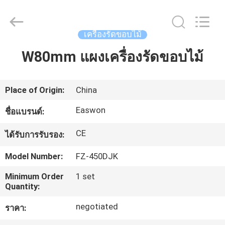
-
2026
Linyi
Ruixiang
Import
เครื่องรัดขอบไม้
&
Export
Co.,
W80mm แผงเครื่องรัดขอบไม้
บ้าน
Ltd..
All
Rights
Reserved.
Place of Origin:
China
สินค้า
Easwon
ชื่อแบรนด์:
เกี่ยว
CE
ได้รับการรับรอง:
กับ
Model Number:
FZ-450DJK
เรา
Minimum Order
1 set
Quantity:
negotiated
ราคา:
ทัวร์