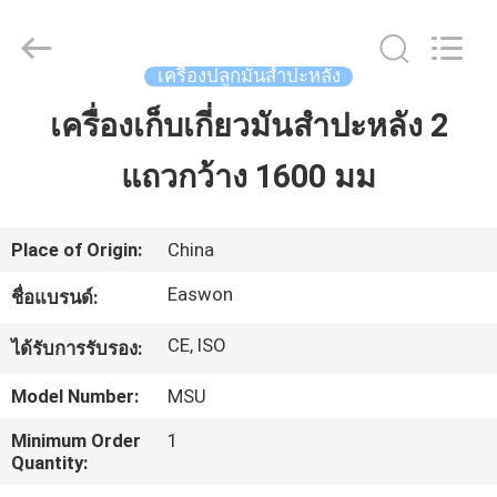
-
2026
Linyi
Ruixiang
Import
เครื่องปลูกมันสำปะหลัง
&
Export
Co.,
เครื่องเก็บเกี่ยวมันสำปะหลัง 2
บ้าน
Ltd..
All
Rights
Reserved.
แถวกว้าง 1600 มม
สินค้า
Place of Origin:
China
เกี่ยว
Easwon
ชื่อแบรนด์:
กับ
CE, ISO
ได้รับการรับรอง:
เรา
Model Number:
MSU
Minimum Order
1
Quantity:
ทัวร์