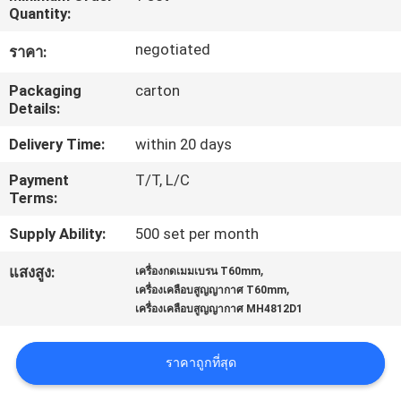
Quantity:
โรงงาน
negotiated
ราคา:
ควบคุม
Packaging
carton
Details:
คุณภาพ
Delivery Time:
within 20 days
Payment
T/T, L/C
ติดต่อ
Terms:
Supply Ability:
500 set per month
เรา
,
แสงสูง:
เครื่องกดเมมเบรน T60mm
,
เครื่องเคลือบสูญญากาศ T60mm
ข่าว
เครื่องเคลือบสูญญากาศ MH4812D1
ราคาถูกที่สุด
ขอ