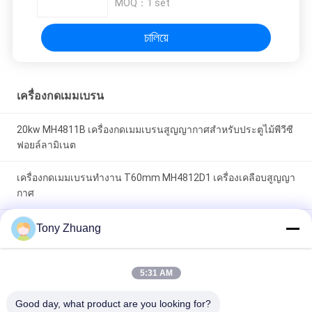
MOQ：
1 set
চালিয়ে
เครื่องกดเมมเบรน
20kw MH4811B เครื่องกดเมมเบรนสูญญากาศสำหรับประตูไม้พีวีซี
ฟอยล์ลามิเนต
เครื่องกดเมมเบรนทำงาน T60mm MH4812D1 เครื่องเคลือบสูญญา
กาศ
เครื่องกดเมมเบรน 210 องศา L3000mm MDK5531 NC เครื่องขึ้น
Tony Zhuang
รูปโพสต์
5:31 AM
หมวดหมู่ยอดนิยม
ทั้งหมด
Good day, what product are you looking for?