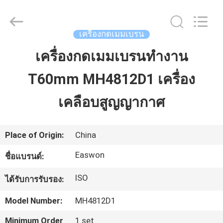
-
2026
Linyi
Ruixiang
Import
เครื่องกดเมมเบรน
&
Export
Co.,
เครื่องกดเมมเบรนทำงาน
บ้าน
Ltd..
All
Rights
Reserved.
T60mm MH4812D1 เครื่อง
สินค้า
เคลือบสูญญากาศ
เกี่ยว
Place of Origin:
China
กับ
Easwon
ชื่อแบรนด์:
เรา
ISO
ได้รับการรับรอง:
Model Number:
MH4812D1
ทัวร์
Minimum Order
1 set