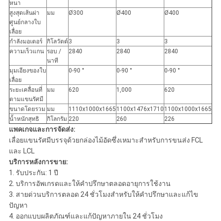
หนา
สูงสุดเส้นผ่า
มม
Ø300
Ø400
Ø400
ศูนย์กลางใบ
เลื่อย
กำลังมอเตอร์
กิโลวัตต์
3
3
3
ความเร็วแกน
รอบ /
2840
2840
2840
นาที
มุมเอียงของใบ
0-90 °
0-90 °
0-90 °
เลื่อย
ระยะเคลื่อนที่
มม
620
1,000
620
ตามแขนรัศมี
ขนาดโดยรวม
มม
1110x1000x1665
1100x1476x1710
1100x1000x1665
น้ำหนักสุทธิ
กิโลกรัม
220
260
226
แพคเกจและการจัดส่ง:
เลื่อยแขนรัศมีบรรจุด้วยกล่องไม้อัดซึ่งเหมาะสำหรับการขนส่ง FCL
และ LCL
บริการหลังการขาย:
1. รับประกัน: 1 ปี
2. บริการอัพเกรดและให้คำปรึกษาตลอดอายุการใช้งาน
3. สายด่วนบริการตลอด 24 ชั่วโมงสำหรับให้คำปรึกษาและแก้ไข
ปัญหา
4. ออกแบบผลิตภัณฑ์และแก้ปัญหาภายใน 24 ชั่วโมง