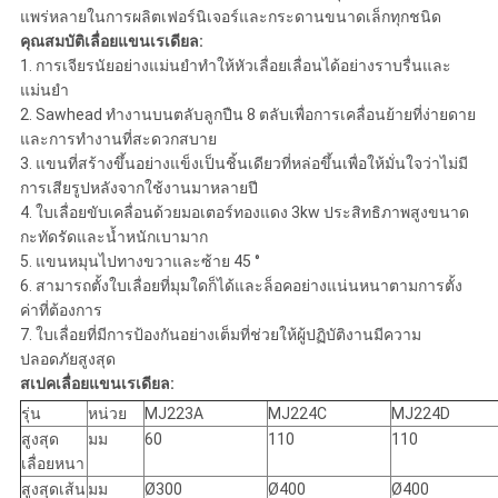
แพร่หลายในการผลิตเฟอร์นิเจอร์และกระดานขนาดเล็กทุกชนิด
คุณสมบัติเลื่อยแขนเรเดียล:
1. การเจียรนัยอย่างแม่นยำทำให้หัวเลื่อยเลื่อนได้อย่างราบรื่นและ
แม่นยำ
2. Sawhead ทำงานบนตลับลูกปืน 8 ตลับเพื่อการเคลื่อนย้ายที่ง่ายดาย
และการทำงานที่สะดวกสบาย
3. แขนที่สร้างขึ้นอย่างแข็งเป็นชิ้นเดียวที่หล่อขึ้นเพื่อให้มั่นใจว่าไม่มี
การเสียรูปหลังจากใช้งานมาหลายปี
4. ใบเลื่อยขับเคลื่อนด้วยมอเตอร์ทองแดง 3kw ประสิทธิภาพสูงขนาด
กะทัดรัดและน้ำหนักเบามาก
5. แขนหมุนไปทางขวาและซ้าย 45 °
6. สามารถตั้งใบเลื่อยที่มุมใดก็ได้และล็อคอย่างแน่นหนาตามการตั้ง
ค่าที่ต้องการ
7. ใบเลื่อยที่มีการป้องกันอย่างเต็มที่ช่วยให้ผู้ปฏิบัติงานมีความ
ปลอดภัยสูงสุด
สเปคเลื่อยแขนเรเดียล:
รุ่น
หน่วย
MJ223A
MJ224C
MJ224D
สูงสุด
มม
60
110
110
เลื่อยหนา
สูงสุดเส้น
มม
Ø300
Ø400
Ø400