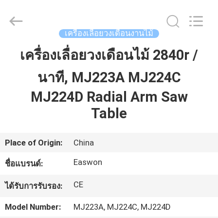
-
2026
Linyi
Ruixiang
Import
เครื่องเลื่อยวงเดือนงานไม้
&
Export
Co.,
เครื่องเลื่อยวงเดือนไม้ 2840r /
บ้าน
Ltd..
All
Rights
Reserved.
นาที, MJ223A MJ224C
สินค้า
MJ224D Radial Arm Saw
Table
เกี่ยว
Place of Origin:
China
กับ
Easwon
ชื่อแบรนด์:
เรา
CE
ได้รับการรับรอง:
ทัวร์
Model Number:
MJ223A, MJ224C, MJ224D