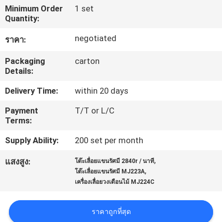
Minimum Order
1 set
โรงงาน
Quantity:
negotiated
ราคา:
ควบคุม
Packaging
carton
Details:
คุณภาพ
Delivery Time:
within 20 days
ติดต่อ
Payment
T/T or L/C
Terms:
เรา
Supply Ability:
200 set per month
,
แสงสูง:
โต๊ะเลื่อยแขนรัศมี 2840r / นาที
ข่าว
,
โต๊ะเลื่อยแขนรัศมี MJ223A
เครื่องเลื่อยวงเดือนไม้ MJ224C
ขอ
ราคาถูกที่สุด