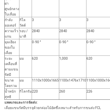
ผ่า
ศูนย์กลาง
ใบเลื่อย
กำลัง
กิโล
3
3
3
มอเตอร์
วัตต์
ความเร็ว
รอบ /
2840
2840
2840
แกน
นาที
มุมเอียง
0-90 °
0-90 °
0-90 °
ของใบ
เลื่อย
ระยะ
มม
620
1,000
620
เคลื่อนที่
ตามแขน
รัศมี
ขนาด
มม
1110x1000x1665
1100x1476x1710
1100x1000x16
โดยรวม
น้ำหนัก
กิโลกรัม
220
260
226
สุทธิ
แพคเกจและการจัดส่ง:
เลื่อยแขนรัศมีบรรจุด้วยกล่องไม้อัดซึ่งเหมาะสำหรับการขนส่ง FCL