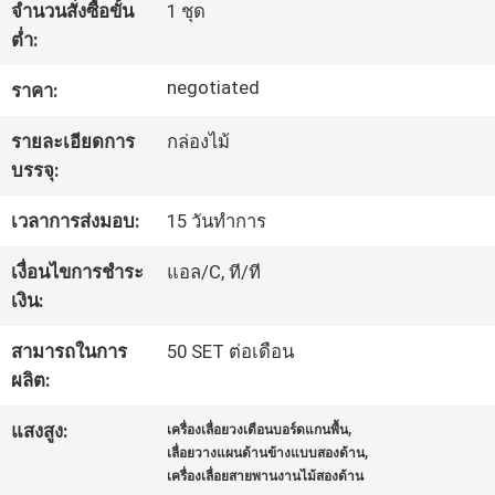
จำนวนสั่งซื้อขั้น
1 ชุด
โรงงาน
ต่ำ:
negotiated
ราคา:
ควบคุม
รายละเอียดการ
กล่องไม้
คุณภาพ
บรรจุ:
เวลาการส่งมอบ:
15 วันทำการ
ติดต่อ
เงื่อนไขการชำระ
แอล/C, ที/ที
เรา
เงิน:
สามารถในการ
50 SET ต่อเดือน
ข่าว
ผลิต:
,
แสงสูง:
เครื่องเลื่อยวงเดือนบอร์ดแกนพื้น
,
เลื่อยวางแผนด้านข้างแบบสองด้าน
ขอ
เครื่องเลื่อยสายพานงานไม้สองด้าน