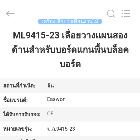
-
2026
Linyi
Ruixiang
Import
เครื่องเลื่อยวงเดือนงานไม้
&
Export
Co.,
ML9415-23 เลื่อยวางแผนสอง
บ้าน
Ltd..
All
Rights
Reserved.
ด้านสำหรับบอร์ดแกนพื้นบล็อค
สินค้า
บอร์ด
เกี่ยว
สถานที่กำเนิด:
จีน
กับ
Easwon
ชื่อแบรนด์:
เรา
CE
ได้รับการรับรอง:
หมายเลขรุ่น:
ม.ล.9415-23
ทัวร์