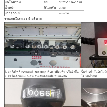
มิติโดยรวม
มม
3472x1326x1670
น้ำหนัก
กิโลกรัม
3200
บรรจุุภัณฑ์
กล่องไม้
รายละเอียดและคำอธิบาย:
1. ชุดล้อไฟฟ้าบนและล่างหลายชุดเพื่อการป้อนที่ราบรื่นยิ่งขึ้น
ปั๊มจ่ายน้ำมันอัตโนม
2. ชุดใบเลื่อยบนและล่างสำหรับเลื่อยเพื่อเพิ่มผลผลิต
โดยอัตโนมัติ