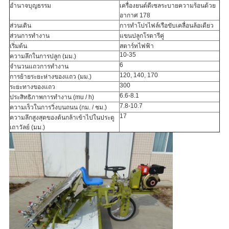
อำนาจบุญธรรม
เครื่องยนต์ดีเซลระบายความร้อนด้วย
อากาศ 178
ส่วนเดิน
การทำโปรไฟล์เรือขับเคลื่อนล้อเดียว
ส่วนการทำงาน
แขนปลูกโรตารีคู่
เริ่มต้น
สตาร์ทไฟฟ้า
10-35
ความลึกในการปลูก (มม.)
6
จำนวนแถวการทำงาน
120, 140, 170
การย้ายระยะห่างของแถว (มม.)
300
ระยะทางของแถว
6.6-8.1
ประสิทธิภาพการทำงาน (mu / h)
7.8-10.7
ความเร็วในการวิ่งบนถนน (กม. / ชม.)
17
ความลึกสูงสุดของต้นกล้าเข้าไปในประตู
เถาวัลย์ (มม.)