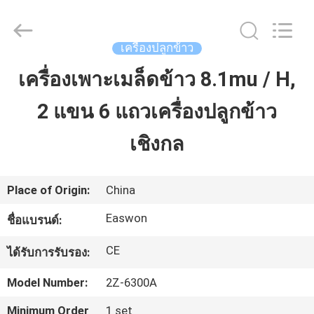
-
2026
Linyi
Ruixiang
Import
เครื่องปลูกข้าว
&
Export
Co.,
เครื่องเพาะเมล็ดข้าว 8.1mu / H,
บ้าน
Ltd..
All
Rights
Reserved.
2 แขน 6 แถวเครื่องปลูกข้าว
สินค้า
เชิงกล
เกี่ยว
Place of Origin:
China
กับ
Easwon
ชื่อแบรนด์:
เรา
CE
ได้รับการรับรอง:
Model Number:
2Z-6300A
ทัวร์
Minimum Order
1 set