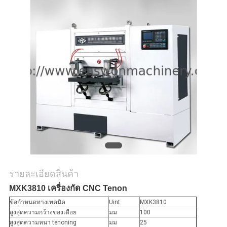
ใบ
เสนอ
ราคา
แผนผัง
เว็บไซต์
PRIVACY
POLICY
รายละเอียดสินค้า
MXK3810 เครื่องกัด CNC Tenon
ข้อกำหนดทางเทคนิค
Uint
MXK3810
สูงสุดความกว้างของเดือย
มม
100
สูงสุดความหนา tenoning
มม
25