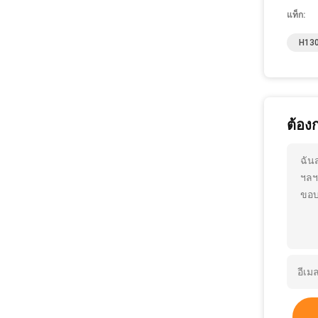
แท็ก:
H130
ต้อง
ฉัน
ฯลฯ
ขอบ