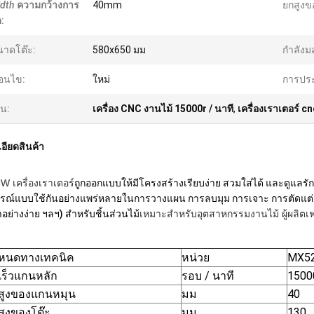
dth
ความกว้างการ
40mm
ยกสูงข
ด
:
าดโต๊ะ:
580x650 มม
กำลังมอ
ื่อนไข:
ใหม่
การประ
้น:
เครื่อง CNC งานไม้ 15000r / นาที
,
เครื่องเราเตอร์ c
อียดสินค้า
 เครื่องเราเตอร์
ถูกออกแบบให้มีโครงสร้างเรียบง่าย สวมใส่ได้ และดูแลรักษ
รณ์แบบใช้กันอย่างแพร่หลายในการวางแผน การลบมุม การเจาะ การตัดแต่ง 
อย่างง่าย ฯลฯ) สำหรับชิ้นส่วนไม้
เหมาะสำหรับอุตสาหกรรมงานไม้ ผู้ผลิตเ
ำหนดทางเทคนิค
หน่วย
MX5
ร็วแกนหลัก
รอบ / นาที
1500
สูงของแกนหมุน
มม
40
ูงของโต๊ะ
มม
130