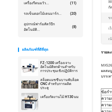
Wi
เครื่องรีดนมวัว...
(11)
กั
รถเข็นดอกไม้เดนมาร์ก...
(20)
ขน
อุปกรณ์ฟาร์มสัตว์ปีก
(8)
เง
อัตโนมัติ...
เน
ผลิตภัณฑ์ที่ดีที่สุด
รายละเ
FZ-1200 เครื่องเจาะ
MX526W
อัตโนมัติหกด้านสำหรับ
การประชุมเชิงปฏิบัติการ
ผลสมบู
บรรเทา
สล็อตแมชชีนบานพับล็อค
CNC สำหรับการผลิต
ประตู
ข้อก
เครื่องกัดงานไม้ H130 มม
ความเ
ความ
ความส