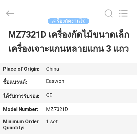
-
2026
Linyi
Ruixiang
Import
เครื่องกัดงานไม้
&
Export
Co.,
MZ7321D เครื่องกัดไม้ขนาดเล็ก
บ้าน
Ltd..
All
Rights
Reserved.
เครื่องเจาะแกนหลายแกน 3 แถว
สินค้า
Place of Origin:
China
เกี่ยว
Easwon
ชื่อแบรนด์:
กับ
CE
ได้รับการรับรอง:
เรา
Model Number:
MZ7321D
Minimum Order
1 set
Quantity:
ทัวร์