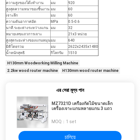
ความสูงของโต๊ะทำงาน
มม
920
สูงสุดความหนาของชิ้นงาน
มม
60
เจาะลึก
มม
60
ความดันอากาศอัด
MPa
0.5-0.6
นาที.ระยะห่างระหว่างแกน
มม
32
หมายเลขแถวการเจาะ
21x3 หน่วย
สูงสุดระยะห่างของแกนหมุน
มม
640
มิติโดยรวม
มม
2622x2435x1480
น้ำหนักสุทธิ
กิโลกรัม
1510
H130mm Woodworking Milling Machine
2.2kw wood router machine
H130mm wood router machine
এর সেরা মূল্য পান
MZ7321D เครื่องกัดไม้ขนาดเล็ก
เครื่องเจาะแกนหลายแกน 3 แถว
MOQ：
1 set
চালিয়ে