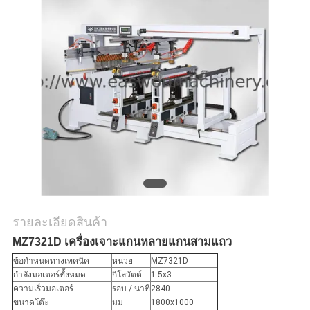
ใบ
เสนอ
ราคา
แผนผัง
เว็บไซต์
PRIVACY
รายละเอียดสินค้า
POLICY
MZ7321D เครื่องเจาะแกนหลายแกนสามแถว
ข้อกำหนดทางเทคนิค
หน่วย
MZ7321D
กำลังมอเตอร์ทั้งหมด
กิโลวัตต์
1.5x3
ความเร็วมอเตอร์
รอบ / นาที
2840
ขนาดโต๊ะ
มม
1800x1000