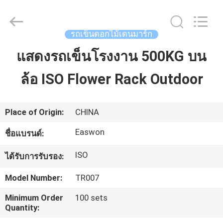
-
2026
Linyi
Ruixiang
Import
รถเข็นดอกไม้เดนมาร์ก
&
Export
Co.,
แสดงรถเข็นโรงงาน 500KG บน
บ้าน
Ltd..
All
Rights
Reserved.
ล้อ ISO Flower Rack Outdoor
สินค้า
Place of Origin:
CHINA
เกี่ยว
Easwon
ชื่อแบรนด์:
กับ
ISO
ได้รับการรับรอง:
เรา
Model Number:
TR007
Minimum Order
100 sets
Quantity:
ทัวร์