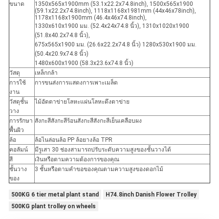
ขนาด
1350x565x1900mm (53.1x22.2x74.8inch), 1500x565x1900
(59.1x22.2x74.8inch), 1118x1168x1981mm (44x46x78inch),
1178x1168x1900mm (46.4x46x74.8inch),
1330x610x1900 มม. (52.4x24x74.8 นิ้ว), 1310x1020x1900
(51.8x40.2x74.8 นิ้ว),
675x565x1900 มม. (26.6x22.2x74.8 นิ้ว) 1280x530x1900 มม.
(50.4x20.9x74.8 นิ้ว)
1480x600x1900 (58.3x23.6x74.8 นิ้ว)
วัสดุ
เหล็กกล้า
การใช้
การขนส่งการแสดงการเพาะเมล็ด
งาน
วัสดุชั้น
ไม้อัดตาข่ายโลหะแผ่นโลหะดึงตาข่าย
วาง
การรักษา
สังกะสีสังกะสีร้อนสังกะสีสังกะสีเย็นเคลือบผง
พื้นผิว
ล้อ
ล้อไนล่อนล้อ PP ล้อยางล้อ TPR
คอลัมน์
มีรูเสา 30 ช่องสามารถปรับระดับความสูงของชั้นวางได้
สี
เงินหรือตามความต้องการของคุณ
ชั้นวาง
3 ชั้นหรือตามคำขอของคุณตามความสูงของดอกไม้
ของ
500KG 6 tier metal plant stand
H74.8inch Danish Flower Trolley
500KG plant trolley on wheels