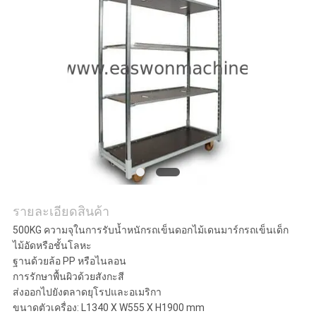
ใบ
เสนอ
ราคา
แผนผัง
เว็บไซต์
รายละเอียดสินค้า
PRIVACY
500KG ความจุในการรับน้ำหนักรถเข็นดอกไม้เดนมาร์กรถเข็นเด็ก
POLICY
ไม้อัดหรือชั้นโลหะ
ฐานด้วยล้อ PP หรือไนลอน
การรักษาพื้นผิวด้วยสังกะสี
ส่งออกไปยังตลาดยุโรปและอเมริกา
ขนาดตัวเครื่อง: L1340 X W555 X H1900 mm